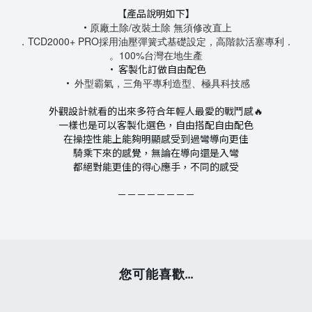
【產品說明如下】
·
原廠土除/改裝土除 無須修改直上
．
TCD2000+ PRO採用油壓彈簧式基礎設定，
高階款活塞專利
．
。100%台灣在地生產
· 客製化訂做自由配色
·
外型霸氣，三角平專利造型、極具科技感
外觀設計就看的出來多符合年輕人最愛的戰鬥感🔥
一樣也是可以客製化選色，自由搭配自由配色
在操控性能上能夠明顯感受到過彎導向更佳
騎乘下來的感覺，無論在導向還是入彎
都絕對能更佳的得心應手，不同的感受
－－－－－－－－
您可能喜歡...