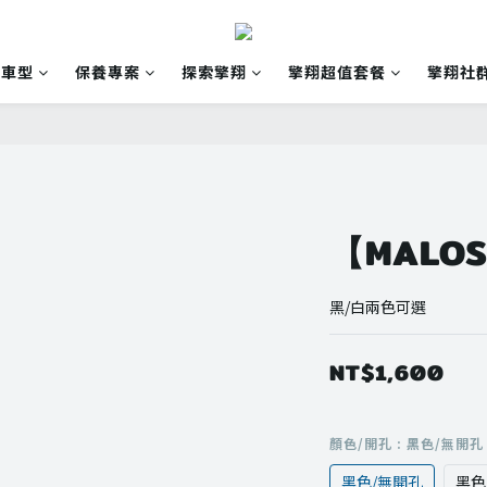
有車型
保養專案
探索擎翔
擎翔超值套餐
擎翔社
【MALO
黑/白兩色可選
NT$1,600
顏色/開孔
: 黑色/無開孔
黑色/無開孔
黑色