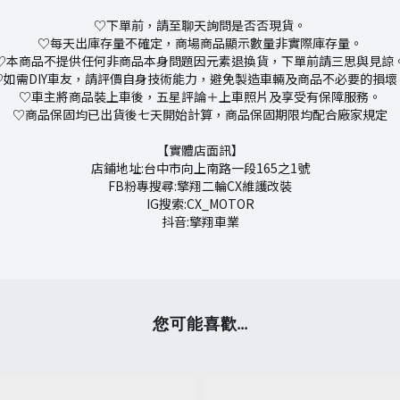
♡下單前，請至聊天詢問是否否現貨。
♡每天出庫存量不確定，商場商品顯示數量非實際庫存量。
♡本商品不提供任何非商品本身問題因元素退換貨，下單前請三思與見諒
♡如需DIY車友，請評價自身技術能力，避免製造車輛及商品不必要的損壞
♡車主將商品裝上車後，五星評論＋上車照片及享受有保障服務。
♡商品保固均已出貨後七天開始計算，商品保固期限均配合廠家規定
【實體店面訊】
店鋪地址:台中市向上南路一段165之1號
FB粉專搜尋:擎翔二輪CX維護改裝
IG搜索:CX_MOTOR
抖音:擎翔車業
您可能喜歡...