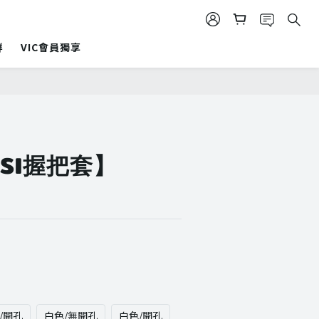
群
VIC會員獨享
立即購買
SSI握把套】
/開孔
白色/無開孔
白色/開孔