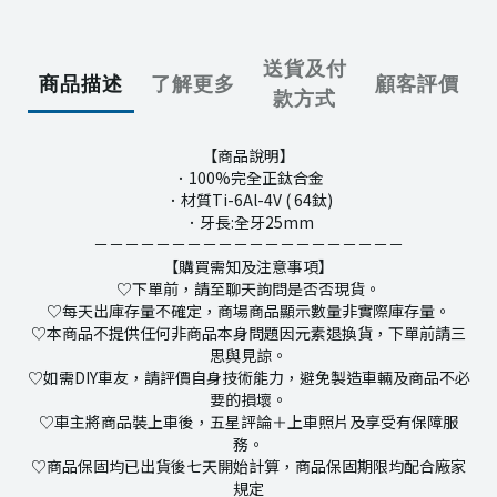
送貨及付
商品描述
了解更多
顧客評價
款方式
【商品說明】
．100%完全正鈦合金
．材質Ti-6Al-4V ( 64鈦)
．牙長:全牙25mm
－－－－－－－－－－－－－－－－－－－－
【購買需知及注意事項】
♡下單前，請至聊天詢問是否否現貨。
♡每天出庫存量不確定，商場商品顯示數量非實際庫存量。
♡本商品不提供任何非商品本身問題因元素退換貨，下單前請三
思與見諒。
♡如需DIY車友，請評價自身技術能力，避免製造車輛及商品不必
要的損壞。
♡車主將商品裝上車後，五星評論＋上車照片及享受有保障服
務。
♡商品保固均已出貨後七天開始計算，商品保固期限均配合廠家
規定