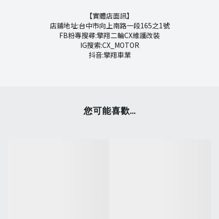
【實體店面訊】
店鋪地址:台中市向上南路一段165之1號
FB粉專搜尋:擎翔二輪CX維護改裝
IG搜索:CX_MOTOR
抖音:擎翔車業
您可能喜歡...