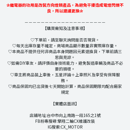
✰繼電器的功用是改裝方向燈類產品，為避免干擾造成電燈閃爍不
良，所以建議更換✰
－－－－－－－－－－－－－－－－－－－－
【購買需知及注意事項】
♡下單前，請至聊天詢問是否否現貨。
♡每天出庫存量不確定，商場商品顯示數量非實際庫存量。
♡本商品不提供任何非商品本身問題因元素退換貨，下單前請三
思與見諒。
♡如需DIY車友，請評價自身技術能力，避免製造車輛及商品不必
要的損壞。
♡車主將商品裝上車後，五星評論＋上車照片及享受有保障服
務。
♡商品保固均已出貨後七天開始計算，商品保固期限均配合廠家
規定
【實體店面訊】
店鋪地址:台中市向上南路一段165之1號
FB粉專搜尋:擎翔二輪CX維護改裝
IG搜索:CX_MOTOR