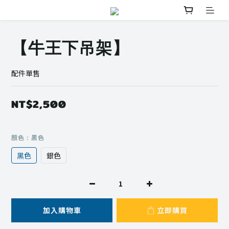
【牛王下吊架】
配件單售
NT$2,500
顏色
: 黑色
黑色
銀色
加入購物車
立即購買