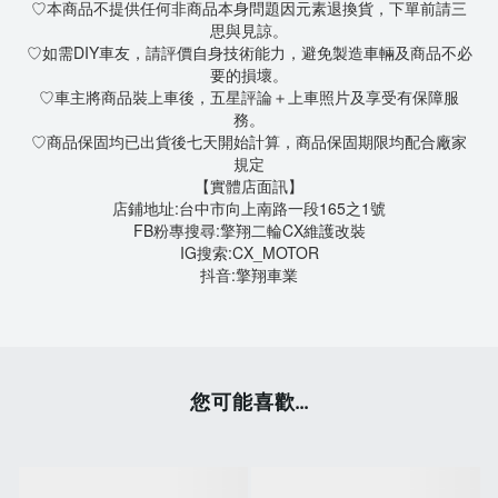
♡本商品不提供任何非商品本身問題因元素退換貨，下單前請三
思與見諒。
♡如需DIY車友，請評價自身技術能力，避免製造車輛及商品不必
要的損壞。
♡車主將商品裝上車後，五星評論＋上車照片及享受有保障服
務。
♡商品保固均已出貨後七天開始計算，商品保固期限均配合廠家
規定
【實體店面訊】
店鋪地址:台中市向上南路一段165之1號
FB粉專搜尋:擎翔二輪CX維護改裝
IG搜索:CX_MOTOR
抖音:擎翔車業
您可能喜歡...