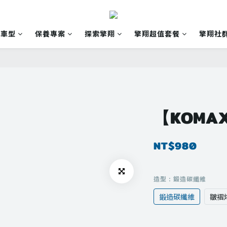
有車型
保養專案
探索擎翔
擎翔超值套餐
擎翔社
【KOMA
NT$980
造型
: 鍛造碳纖維
鍛造碳纖維
皺褶