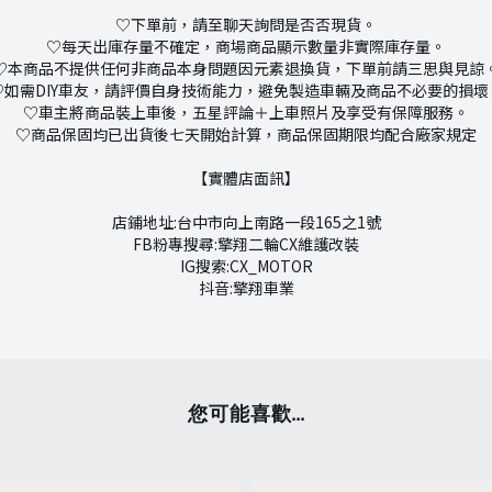
♡下單前，請至聊天詢問是否否現貨。
♡每天出庫存量不確定，商場商品顯示數量非實際庫存量。
♡本商品不提供任何非商品本身問題因元素退換貨，下單前請三思與見諒
♡如需DIY車友，請評價自身技術能力，避免製造車輛及商品不必要的損壞
♡車主將商品裝上車後，五星評論＋上車照片及享受有保障服務。
♡商品保固均已出貨後七天開始計算，商品保固期限均配合廠家規定
【實體店面訊】
店鋪地址:台中市向上南路一段165之1號
FB粉專搜尋:擎翔二輪CX維護改裝
IG搜索:CX_MOTOR
抖音:擎翔車業
您可能喜歡...