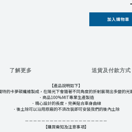
加入購物車
了解更多
送貨及付款方式
【產品說明如下】
獨特的卡夢碳纖維製成，在陽光下會隨著不同角度的折射展現出多變的光
．商品100%MIT專業生產製造
．精心設計的長度，完美貼合車身曲線
．後土除可以沿用原廠的不須改裝即可安裝我們的後內土除
－－－－－－－－－－－－－－－－－－－－
【購買需知及注意事項】