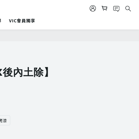
群
VIC會員獨享
立即購買
X後內土除】
烤漆