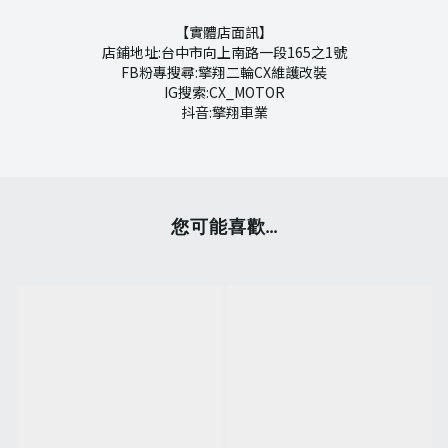
【實體店面訊】
店鋪地址:台中市向上南路一段165之1號
FB粉專搜尋:擎翔二輪CX維護改裝
IG搜索:CX_MOTOR
抖音:擎翔車業
您可能喜歡...