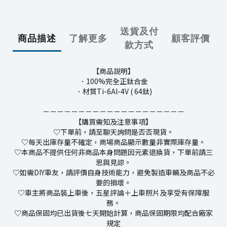
送貨及付
商品描述
了解更多
顧客評價
款方式
【商品說明】
．100%完全正鈦合金
．材質Ti-6Al-4V ( 64鈦)
－－－－－－－－－－－－－－－－－－－－
【購買需知及注意事項】
♡下單前，請至聊天詢問是否否現貨。
♡每天出庫存量不確定，商場商品顯示數量非實際庫存量。
♡本商品不提供任何非商品本身問題因元素退換貨，下單前請三
思與見諒。
♡如需DIY車友，請評價自身技術能力，避免製造車輛及商品不必
要的損壞。
♡車主將商品裝上車後，五星評論＋上車照片及享受有保障服
務。
♡商品保固均已出貨後七天開始計算，商品保固期限均配合廠家
規定