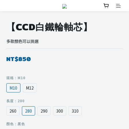
【CCD白鐵輪軸芯】
多款顏色可以挑選
NT$850
規格
: M10
M10
M12
長度
: 280
260
280
290
300
310
顏色
: 黑色