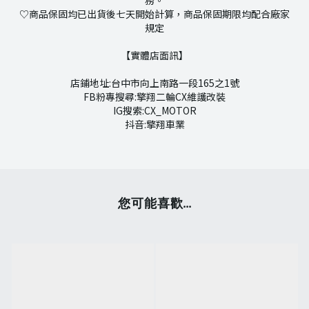
務。
♡商品保固均已出貨後七天開始計算，商品保固期限均配合廠家
規定
【實體店面訊】
店鋪地址:台中市向上南路一段165之1號
FB粉專搜尋:擎翔二輪CX維護改裝
IG搜索:CX_MOTOR
抖音:擎翔車業
您可能喜歡...