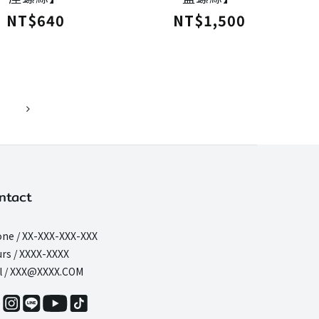
NT$640
NT$1,500
ntact
ne / XX-XXX-XXX-XXX
rs / XXXX-XXXX
l / XXX@XXXX.COM