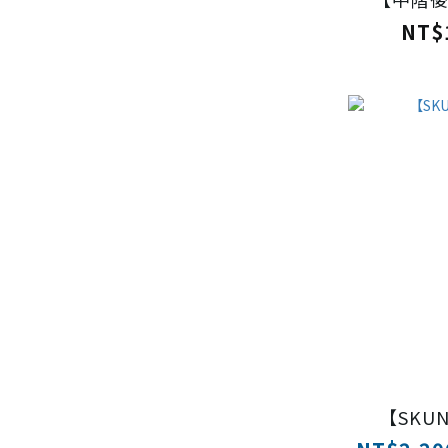
NT$
【SKU