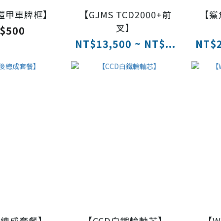
X鎧甲車牌框】
【GJMS TCD2000+前
【鯊
叉】
$500
NT$13,500 ~ NT$...
NT$2
後總成套餐】
【CCD白鐵輪軸芯】
【W