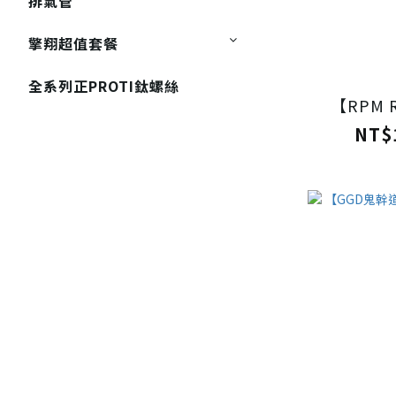
排氣管
擎翔超值套餐
全系列正PROTI鈦螺絲
【RPM
NT$