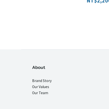
NT$2,200
About
Brand Story
Our Values
Our Team