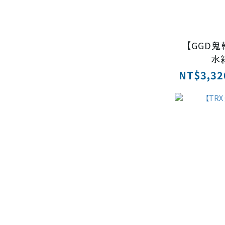
【GGD
水
NT$3,320