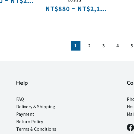
 ~ NT$2...
NT$880 ~ NT$2,1...
1
2
3
4
5
Help
Co
FAQ
Pho
Delivery & Shipping
Hou
Payment
Mai
Return Policy
Terms & Conditions