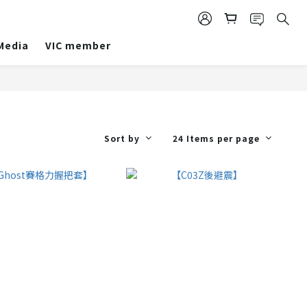
 Media
VIC member
Sort by
24 Items per page