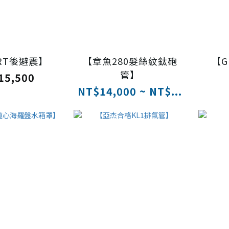
 RT後避震】
【章魚280髮絲紋鈦砲
【G
管】
15,500
NT$14,000 ~ NT$...