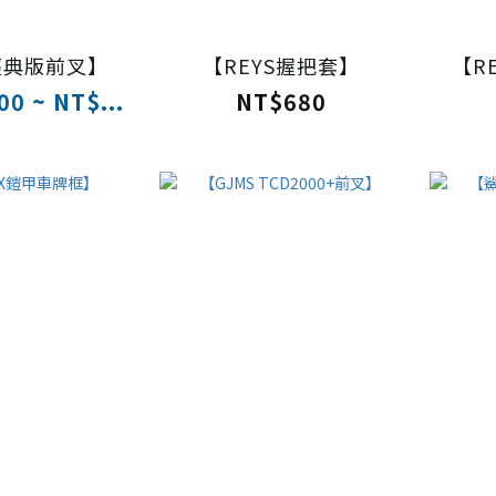
 經典版前叉】
【REYS握把套】
【R
0 ~ NT$...
NT$680