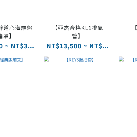
鬼幹道心海羅盤
【亞杰合格KL1排氣
【
箱罩】
管】
 ~ NT$3...
NT$13,500 ~ NT$...