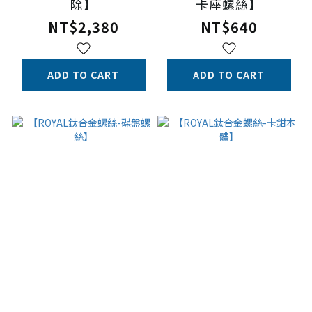
除】
卡座螺絲】
NT$2,380
NT$640
ADD TO CART
ADD TO CART