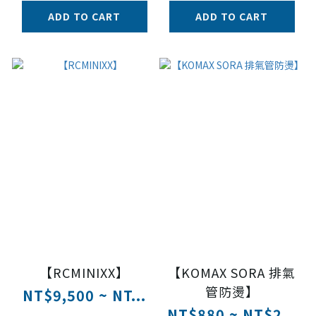
ADD TO CART
ADD TO CART
【RCMINIXX】
【KOMAX SORA 排氣
管防燙】
NT$9,500 ~ NT...
NT$880 ~ NT$2...