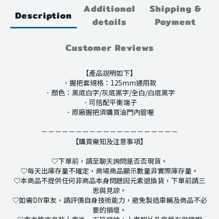
Additional
Shipping &
Description
details
Payment
Customer Reviews
【產品說明如下】
．握把套規格：125mm通用款
．顏色：黑底白字/灰底黑字/全白/白底黑字
．可搭配平衡端子
．原廠握把須購買油門內管喔
－－－－－－－－－－－－－－－－－－－－
【購買需知及注意事項】
♡下單前，請至聊天詢問是否否現貨。
♡每天出庫存量不確定，商場商品顯示數量非實際庫存量。
♡本商品不提供任何非商品本身問題因元素退換貨，下單前請三
思與見諒。
♡如需DIY車友，請評價自身技術能力，避免製造車輛及商品不必
要的損壞。