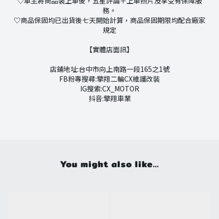
♡車主將商品裝上車後，五星評論＋上車照片及享受有保障服
務。
♡商品保固均已出貨後七天開始計算，商品保固期限均配合廠家
規定
【實體店面訊】
店鋪地址:台中市向上南路一段165之1號
FB粉專搜尋:擎翔二輪CX維護改裝
IG搜索:CX_MOTOR
抖音:擎翔車業
You might also like...