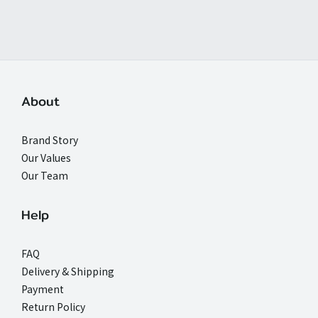
About
Brand Story
Our Values
Our Team
Help
FAQ
Delivery & Shipping
Payment
Return Policy