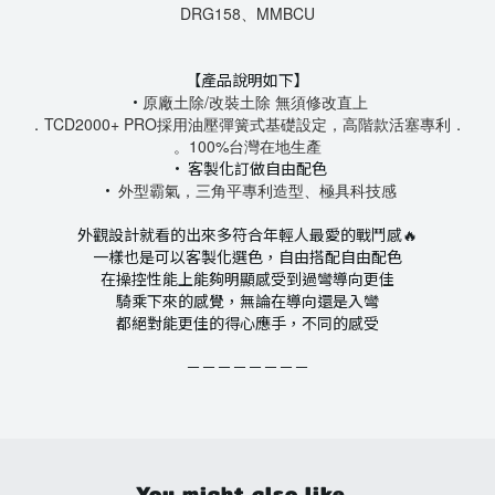
DRG158、MMBCU
【產品說明如下】
·
原廠土除/改裝土除 無須修改直上
．
TCD2000+ PRO採用油壓彈簧式基礎設定，
高階款活塞專利
．
。100%台灣在地生產
· 客製化訂做自由配色
·
外型霸氣，三角平專利造型、極具科技感
外觀設計就看的出來多符合年輕人最愛的戰鬥感🔥
一樣也是可以客製化選色，自由搭配自由配色
在操控性能上能夠明顯感受到過彎導向更佳
騎乘下來的感覺，無論在導向還是入彎
都絕對能更佳的得心應手，不同的感受
－－－－－－－－
You might also like...