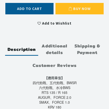
ADD TO CART
BUY NOW
Add to Wishlist
Additional
Shipping &
Description
details
Payment
Customer Reviews
【適用車型】
四代勁戰、五代勁戰、BWSR
六代勁戰、水冷BWS
RTS 135 / R 165
AUGUR、FORCE 2.0
SMAX、FORCE 1.0
KRV 180