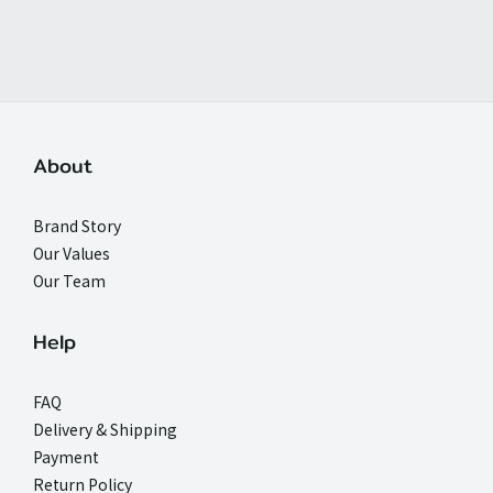
About
Brand Story
Our Values
Our Team
Help
FAQ
Delivery & Shipping
Payment
Return Policy