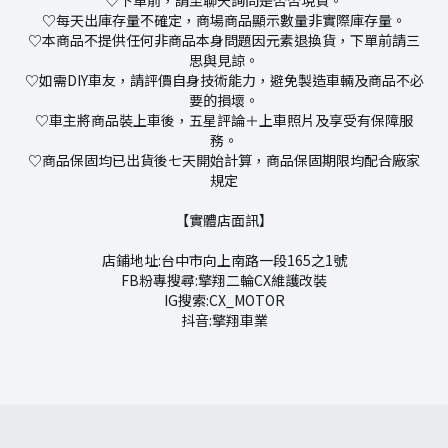
♡下單前，請至聊天詢問是否否現貨。
♡每天出庫存量不確定，商場商品顯示數量非實際庫存量。
♡本商品不提供任何非商品本身問題因元素退換貨，下單前請三
思與見諒。
♡如需DIY車友，請評價自身技術能力，避免製造車輛及商品不必
要的損壞。
♡車主將商品裝上車後，五星評論＋上車照片及享受有保障服
務。
♡商品保固均已出貨後七天開始計算，商品保固期限均配合廠家
規定
【實體店面訊】
店鋪地址:台中市向上南路一段165之1號
FB粉專搜尋:擎翔二輪CX維護改裝
IG搜索:CX_MOTOR
抖音:擎翔車業