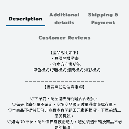
Additional
Shipping &
Description
details
Payment
Customer Reviews
【產品說明如下】
．具備開機動畫
．流水方向燈功能
．單色模式 呼吸模式 爆閃模式 炫彩模式
－－－－－－－－－－－－－－－－－－－－
【購買需知及注意事項】
♡下單前，請至聊天詢問是否否現貨。
♡每天出庫存量不確定，商場商品顯示數量非實際庫存量。
♡本商品不提供任何非商品本身問題因元素退換貨，下單前請三
思與見諒。
♡如需DIY車友，請評價自身技術能力，避免製造車輛及商品不必
要的損壞。