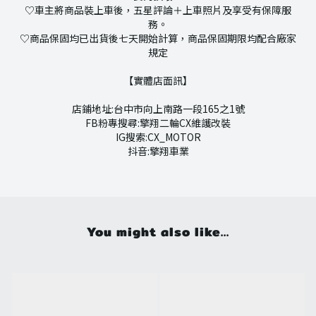
♡車主將商品裝上車後，五星評論＋上車照片及享受有保障服
務。
♡商品保固均已出貨後七天開始計算，商品保固期限均配合廠家
規定
【實體店面訊】
店鋪地址:台中市向上南路一段165之1號
FB粉專搜尋:擎翔二輪CX維護改裝
IG搜索:CX_MOTOR
抖音:擎翔車業
You might also like...