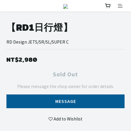
【RD1日行燈】
RD Design JETS/SR/SL/SUPER C
NT$2,980
Sold Out
Please message the shop owner for order details.
MESSAGE
Add to Wishlist