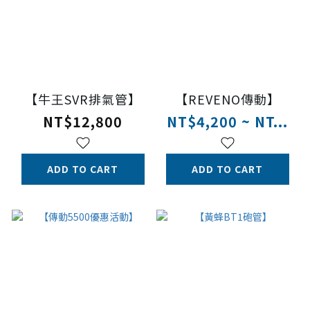
【牛王SVR排氣管】
【REVENO傳動】
NT$12,800
NT$4,200 ~ NT...
ADD TO CART
ADD TO CART