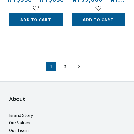
ADD TO CART
ADD TO CART
1
2
About
Brand Story
Our Values
Our Team