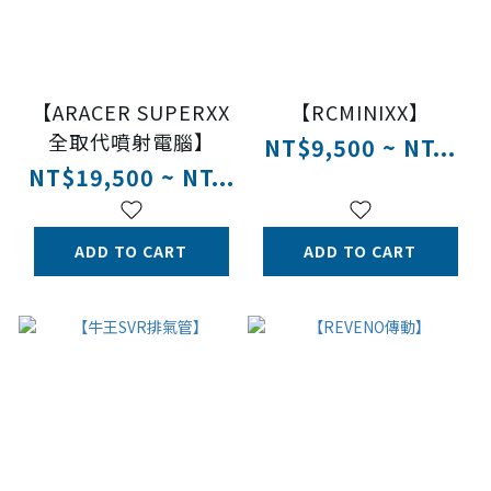
【ARACER SUPERXX
【RCMINIXX】
全取代噴射電腦】
NT$9,500 ~ NT...
NT$19,500 ~ NT...
ADD TO CART
ADD TO CART