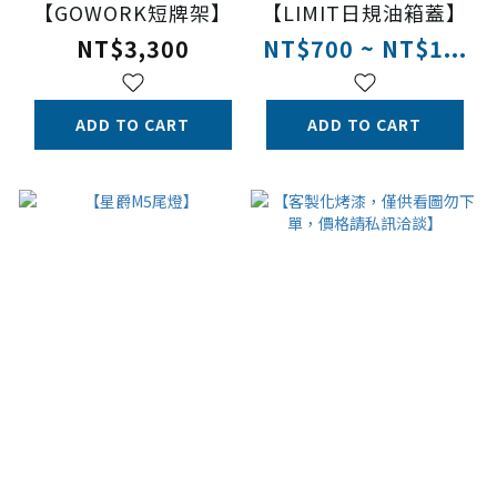
【GOWORK短牌架】
【LIMIT日規油箱蓋】
NT$3,300
NT$700 ~ NT$1...
ADD TO CART
ADD TO CART