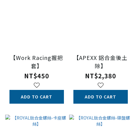
【Work Racing握把
【APEXX 鋁合金後土
套】
除】
NT$450
NT$2,380
ADD TO CART
ADD TO CART