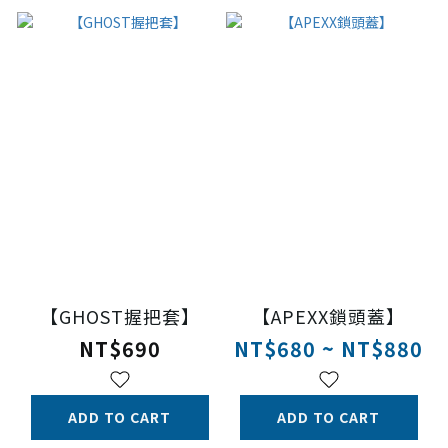
【GHOST握把套】
【APEXX鎖頭蓋】
NT$690
NT$680 ~ NT$880
ADD TO CART
ADD TO CART